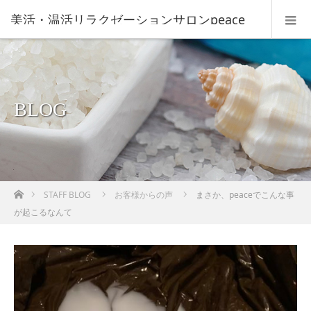
美活・温活リラクゼーションサロンpeace
BLOG
ホーム
STAFF BLOG
お客様からの声
まさか、peaceでこんな事
が起こるなんて