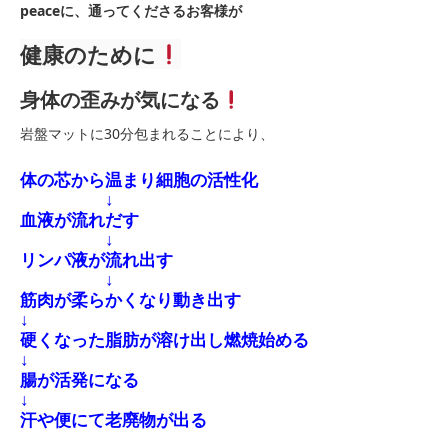
peaceに、通ってくださるお客様が
健康のために
身体の歪みが気になる
岩盤マットに30分包まれることにより、
体の芯から温まり細胞の活性化
↓
血液が流れだす
↓
リンパ液が流れ出す
↓
筋肉が柔らかくなり動き出す
↓
硬くなった脂肪が溶け出し燃焼始める
↓
腸が活発になる
↓
汗や便にて老廃物が出る